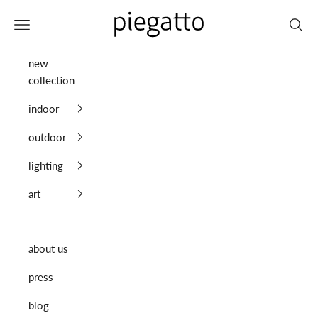
Skip to content
Piegatto
Navigation menu
Search
new
collection
indoor
outdoor
lighting
art
about us
press
blog